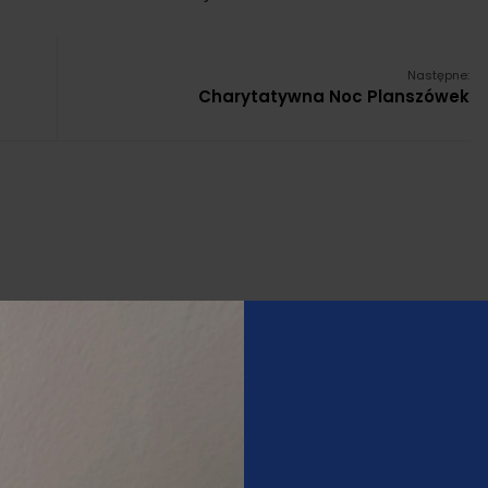
Następne:
Charytatywna Noc Planszówek