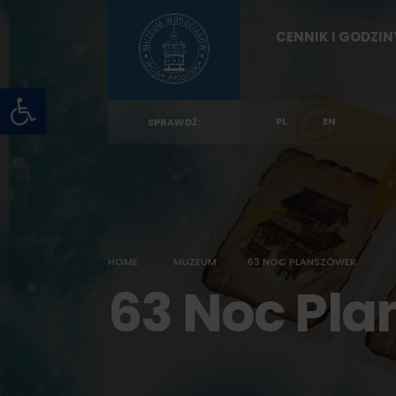
for:
Skip
CENNIK I GODZI
to
content
Otwórz pasek narzędzi
PL
EN
SPRAWDŹ:
HOME
MUZEUM
63 NOC PLANSZÓWEK
63 Noc Pl