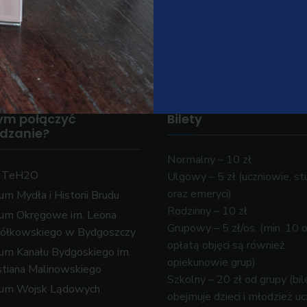
ym połączyć
Bilety
edzanie?
Normalny – 10 zł
k TeH2O
Ulgowy – 5 zł (uczniowie, st
oraz emeryci)
m Mydła i Historii Brudu
Rodzinny – 10 zł
um Okręgowe im. Leona
Grupowy – 5 zł/os. (min. 10 
ółkowskiego w Bydgoszczy
opłatą objęci są również
m Kanału Bydgoskiego im.
opiekunowie grup)
tiana Malinowskiego
Szkolny – 20 zł od grupy (bil
um Wojsk Lądowych
obejmuje dzieci i młodzież u