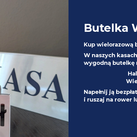
Butelka
Kup wielorazową 
W naszych kasach 
wygodną butelkę 
Ha
Wie
Napełnij ją bezpła
i ruszaj na rower 