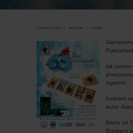
17 MARCA 2021
|
MUZEUM
|
ADMIN
Zapraszamy
Planszówek
Jak zawsze 
planszowych
Agentki!
Gościem sp
autor Alazz
Bilety od 
Blankami ja