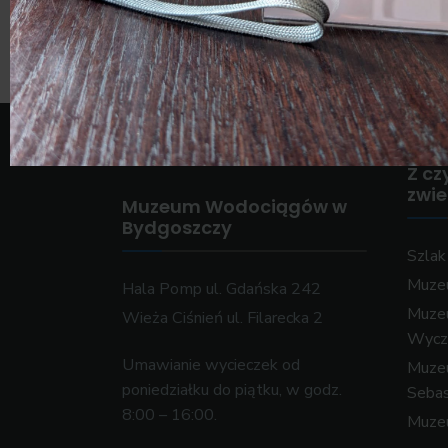
Z cz
zwi
Muzeum Wodociągów w
Bydgoszczy
Szla
Muzeu
Hala Pomp ul. Gdańska 242
Muze
Wieża Ciśnień ul. Filarecka 2
Wycz
Umawianie wycieczek od
Muzeu
poniedziałku do piątku, w godz.
Sebas
8:00 – 16:00.
Muze