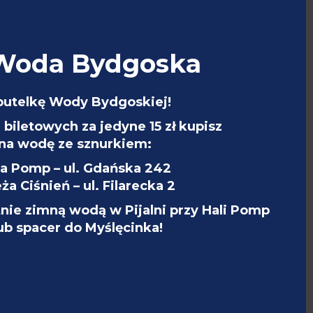
 Woda Bydgoska
CIEKAWOSTKI
butelkę Wody Bydgoskiej!
biletowych za jedyne 15 zł kupisz
na wodę ze sznurkiem:
la Pomp – ul. Gdańska 242
ża Ciśnień – ul. Filarecka 2
tnie zimną wodą w Pijalni przy Hali Pomp
lub spacer do Myślęcinka!