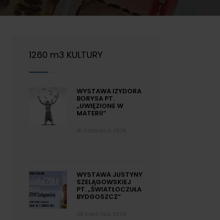
1260 m3 KULTURY
WYSTAWA IZYDORA
BORYSA PT.
„UWIĘZIONE W
MATERII”
15 CZERWCA 2026
WYSTAWA JUSTYNY
SZELĄGOWSKIEJ
PT. „ŚWIATŁOCZUŁA
BYDGOSZCZ”
28 KWIETNIA 2026