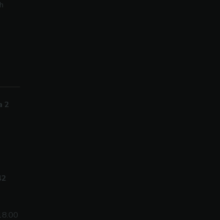
h
a 2
42
18.00