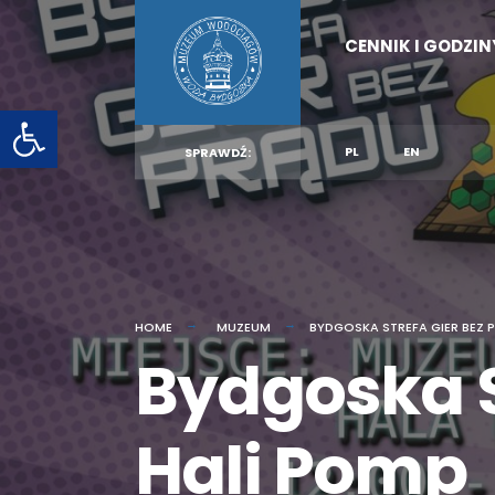
for:
Skip
CENNIK I GODZI
to
content
Otwórz pasek narzędzi
PL
EN
SPRAWDŹ:
HOME
MUZEUM
BYDGOSKA STREFA GIER BEZ 
Bydgoska S
Hali Pomp