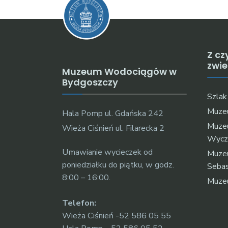
Z cz
zwi
Muzeum Wodociągów w
Bydgoszczy
Szla
Muzeu
Hala Pomp ul. Gdańska 242
Muze
Wieża Ciśnień ul. Filarecka 2
Wycz
Umawianie wycieczek od
Muzeu
poniedziałku do piątku, w godz.
Sebas
8:00 – 16:00.
Muze
Telefon:
Wieża Ciśnień -52 586 05 55