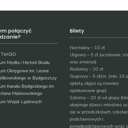
ym połączyć
Bilety
edzanie?
Normalny – 10 zł
k TeH2O
Ulgowy – 5 zł (uczniowie, st
oraz emeryci)
m Mydła i Historii Brudu
Rodzinny – 10 zł
um Okręgowe im. Leona
Grupowy – 5 zł/os. (min. 10 
ółkowskiego w Bydgoszczy
opłatą objęci są również
m Kanału Bydgoskiego im.
opiekunowie grup)
tiana Malinowskiego
Szkolny – 20 zł od grupy (bil
um Wojsk Lądowych
obejmuje dzieci i młodzież u
się w przedszkolach, szkołac
podstawowych i
ponadpodstawowych wraz z