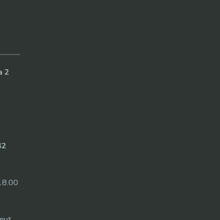
a 2
42
18.00
inut