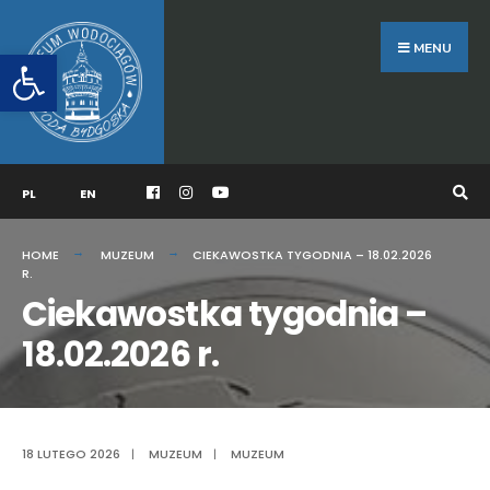
Search
Skip
for:
to
MENU
Otwórz pasek narzędzi
content
PL
EN
HOME
MUZEUM
CIEKAWOSTKA TYGODNIA – 18.02.2026
R.
Ciekawostka tygodnia –
18.02.2026 r.
18 LUTEGO 2026
|
MUZEUM
|
MUZEUM