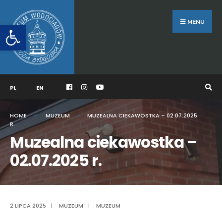
Search
Skip
for:
to
MENU
Otwórz pasek narzędzi
content
PL
EN
HOME
MUZEUM
MUZEALNA CIEKAWOSTKA – 02.07.2025
R.
Muzealna ciekawostka –
02.07.2025 r.
2 LIPCA 2025
|
MUZEUM
|
MUZEUM