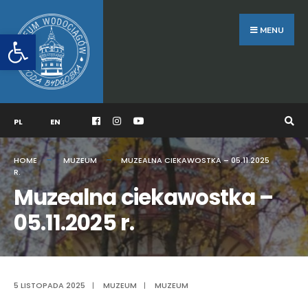
Search
Skip
for:
to
MENU
Otwórz pasek narzędzi
content
PL
EN
HOME
MUZEUM
MUZEALNA CIEKAWOSTKA – 05.11.2025
R.
Muzealna ciekawostka –
05.11.2025 r.
5 LISTOPADA 2025
|
MUZEUM
|
MUZEUM