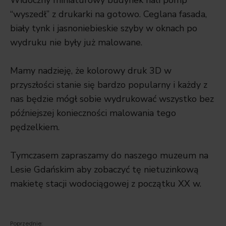
Widoczny miniaturowy budynek hali pomp
“wyszedł” z drukarki na gotowo. Ceglana fasada,
biały tynk i jasnoniebieskie szyby w oknach po
wydruku nie były już malowane.
Mamy nadzieję, że kolorowy druk 3D w
przyszłości stanie się bardzo popularny i każdy z
nas będzie mógł sobie wydrukować wszystko bez
późniejszej konieczności malowania tego
pędzelkiem
.
Tymczasem zapraszamy do naszego muzeum na
Lesie Gdańskim aby zobaczyć tę nietuzinkową
makietę stacji wodociągowej z początku XX w.
Poprzednie: