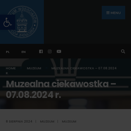
Search
Skip
for:
to
MENU
Otwórz pasek narzędzi
content
PL
EN
HOME
MUZEUM
MUZEALNA CIEKAWOSTKA – 07.08.2024
R.
Muzealna ciekawostka –
07.08.2024 r.
8 SIERPNIA 2024
|
MUZEUM
|
MUZEUM