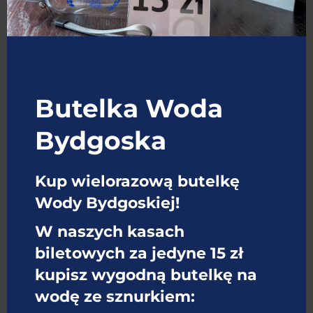
Butelka Woda
Bydgoska
Kup wielorazową butelkę
Wody Bydgoskiej!
CIEKAWOSTKI
W naszych kasach
biletowych za jedyne 15 zł
kupisz wygodną butelkę na
wodę ze sznurkiem: