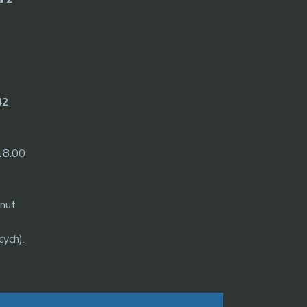
42
18.00
inut
cych).