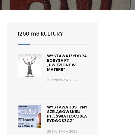
1260 m3 KULTURY
WYSTAWA IZYDORA
BORYSA PT.
„UWIĘZIONE W
MATERII”
15 CZERWCA 2026
WYSTAWA JUSTYNY
SZELĄGOWSKIEJ
PT. „ŚWIATŁOCZUŁA
BYDGOSZCZ”
28 KWIETNIA 2026