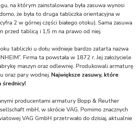
iągu, na którym zainstalowana była zasuwa wynosi
domo, że była to druga tabliczka orientacyjna w
yfra 2 w górnej części białego otoku). Sama zasuwa
 przed tablicą i 1,5 m na prawo od niej.
ku tabliczki u dołu widnieje bardzo zatarta nazwa
M”. Firma ta powstała w 1872 r. Jej założyciele
abrykę maszyn oraz odlewnię. Produkowali armaturę
zu oraz pary wodnej.
Największe zasuwy, które
 średnicy!
nanymi producentami armatury Bopp & Reuther
esellschaft mbH, w skrócie VAG. Pomimo znacznych
światowej VAG GmbH przetrwało do dzisiaj, aktualnie