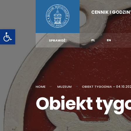
for:
Skip
CENNIK I GODZI
to
content
Otwórz pasek narzędzi
PL
EN
SPRAWDŹ:
HOME
MUZEUM
OBIEKT TYGODNIA – 04.10.202
Obiekt tygo