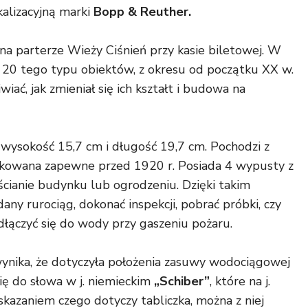
kalizacyjną marki
Bopp & Reuther.
a parterze Wieży Ciśnień przy kasie biletowej. W
d 20 tego typu obiektów, z okresu od początku XX w.
ać, jak zmieniał się ich kształt i budowa na
 wysokość 15,7 cm i długość 19,7 cm. Pochodzi z
ukowana zapewne przed 1920 r. Posiada 4 wypusty z
cianie budynku lub ogrodzeniu. Dzięki takim
any rurociąg, dokonać inspekcji, pobrać próbki, czy
odłączyć się do wody przy gaszeniu pożaru.
wynika, że dotyczyła położenia zasuwy wodociągowej
się do słowa w j. niemieckim
„Schiber”
, które na j.
skazaniem czego dotyczy tabliczka, można z niej