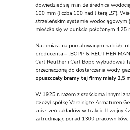
dowiedzieć się m.in. że średnica wodoc
100 mm (liczba 100 nad literą „S”). Wia
strzeleńskim systemie wodociągowym (c
mieściła się w punkcie położonym 4,25 m
Natomiast na pomalowanym na biało oto
producenta – „BOPP & REUTHER MANNHEI
Carl Reuther i Carl Bopp wybudowali f
przeznaczoną do dostarczania wody, ga
opuszczały bramy tej firmy miały 2,5 m
W 1925 r. razem z sześcioma innymi z
założył spółkę Vereinigte Armaturen G
zniszczeń zakładów w trakcie II wojny 
zatrudniając ponad 1300 pracowników.