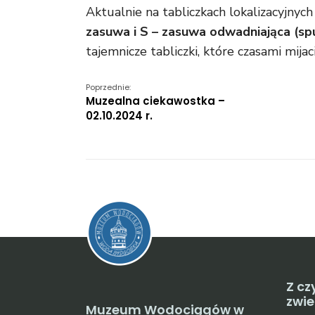
Aktualnie na tabliczkach lokalizacyjnych
zasuwa i S – zasuwa odwadniająca (spu
tajemnicze tabliczki, które czasami mija
Poprzednie:
Muzealna ciekawostka –
02.10.2024 r.
Z cz
zwi
Muzeum Wodociągów w