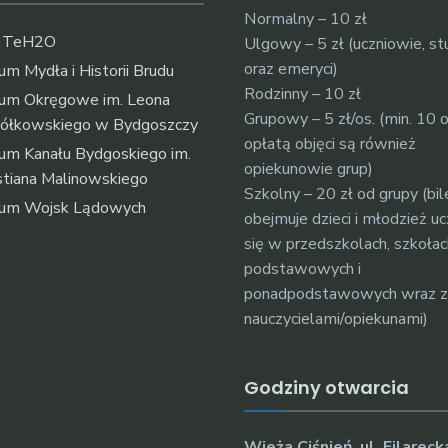
Normalny – 10 zł
k TeH2O
Ulgowy – 5 zł (uczniowie, st
oraz emeryci)
m Mydła i Historii Brudu
Rodzinny – 10 zł
um Okręgowe im. Leona
Grupowy – 5 zł/os. (min. 10 
ółkowskiego w Bydgoszczy
opłatą objęci są również
m Kanału Bydgoskiego im.
opiekunowie grup)
tiana Malinowskiego
Szkolny – 20 zł od grupy (bil
um Wojsk Lądowych
obejmuje dzieci i młodzież u
się w przedszkolach, szkołac
podstawowych i
ponadpodstawowych wraz z
nauczycielami/opiekunami)
Godziny otwarcia
Wieża Ciśnień, ul. Filareck