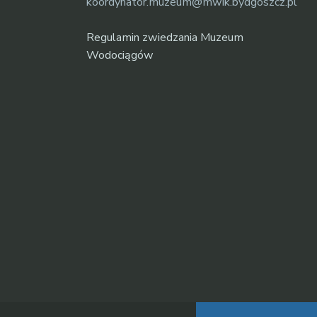
koordynator.muzeum@mwik.bydgoszcz.pl
Regulamin zwiedzania Muzeum
Wodociągów