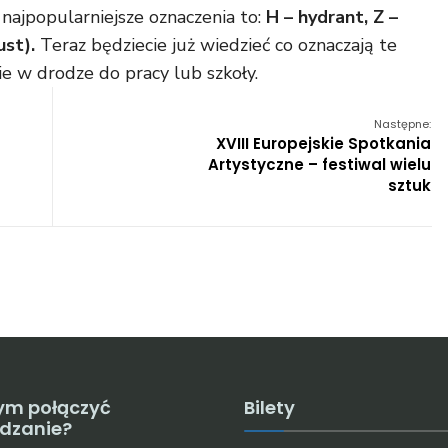
 najpopularniejsze oznaczenia to:
H – hydrant, Z –
st).
Teraz będziecie już wiedzieć co oznaczają te
cie w drodze do pracy lub szkoły.
Następne:
XVIII Europejskie Spotkania
Artystyczne – festiwal wielu
sztuk
ym połączyć
Bilety
edzanie?