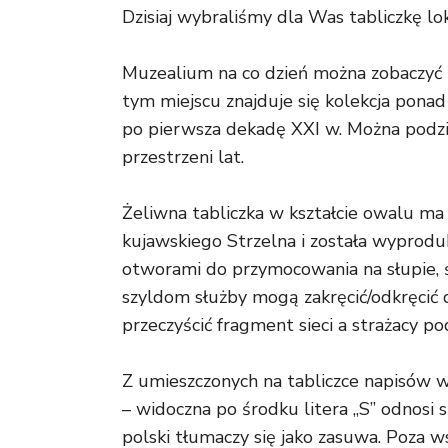
Dzisiaj wybraliśmy dla Was tabliczkę lo
Muzealium na co dzień można zobaczyć n
tym miejscu znajduje się kolekcja pona
po pierwsza dekadę XXI w. Można podziwi
przestrzeni lat.
Żeliwna tabliczka w kształcie owalu ma
kujawskiego Strzelna i została wyprod
otworami do przymocowania na słupie, ś
szyldom służby mogą zakręcić/odkręcić d
przeczyścić fragment sieci a strażacy p
Z umieszczonych na tabliczce napisów 
– widoczna po środku litera „S” odnosi 
polski tłumaczy się jako zasuwa. Poza w