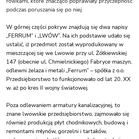
rowkami, które znacząco poprawiały przyczepność
podczas poruszania się po niej.
W górnej części pokryw znajdują się dwa napisy
„FERRUM” i „LWÓW”. Na ich podstawie udało się
ustalić, iż przedmiot został wyprodukowany w
mieszczącej się we Lwowie przy ul. Żółkiewskiej
147 (obecnie ul. Chmielnickiego) Fabryce maszyn,
odlewni żelaza i metali „Ferrum” – spółka z o.o.
Przedsiębiorstwo to funkcjonowało od lat 20. XX
w. aż po kres II wojny światowej.
Poza odlewaniem armatury kanalizacyjnej, to
znane lwowskie przedsiębiorstwo, zajmowało się
również produkcją płyt chodnikowych, budową i
remontami młynów
, gorzelni
i tartaków
,