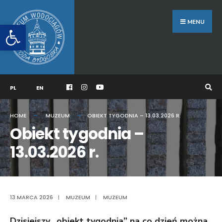
Search
Skip
for:
to
MENU
Otwórz pasek narzędzi
content
PL
EN
HOME
MUZEUM
OBIEKT TYGODNIA – 13.03.2026 R.
Obiekt tygodnia –
13.03.2026 r.
13 MARCA 2026
|
MUZEUM
|
MUZEUM
Dzisiejszy „obiekt tygodnia” na co dzień można