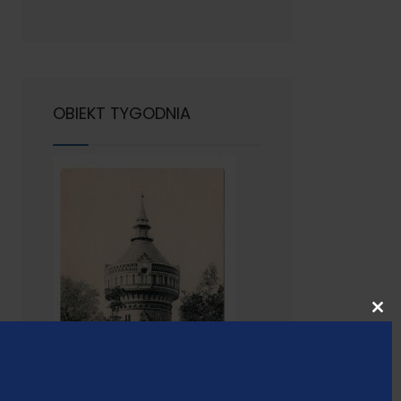
OBIEKT TYGODNIA
Cl
thi
mo