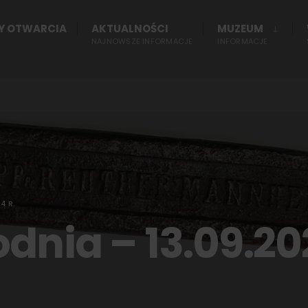
NY OTWARCIA
AKTUALNOŚCI
MUZEUM
NAJNOWSZE INFORMACJE
INFORMACJE
4 R.
dnia – 13.09.202