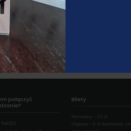
Następne:
Muzealna ciekawostka –
18.09.2024 r.
ym połączyć
Bilety
edzanie?
Normalny – 10 zł
k TeH2O
Ulgowy – 5 zł (uczniowie, st