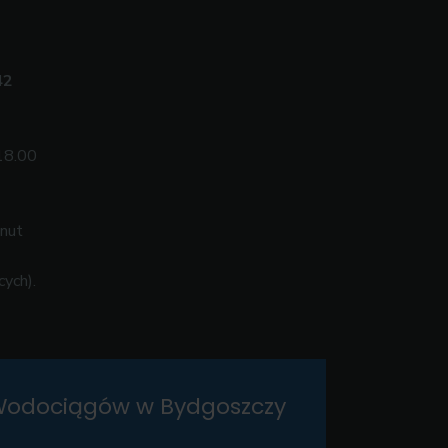
42
18.00
inut
cych).
odociągów w Bydgoszczy