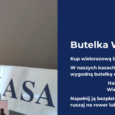
nanymi producentami armatury Bopp & Reuther
esellschaft mbH, w skrócie VAG. Pomimo znacznych
światowej VAG GmbH przetrwało do dzisiaj, aktualnie
Butelka
y płaskich sięga średniowiecza. Wówczas kowale
kwadratowych bądź sześciokątnych łbów śrub.
Kup wielorazową 
popularność w XVIII i XIX w. wraz z nowymi
W naszych kasach 
cji przemysłowej. Warsztaty ślusarskie, zakłady
wygodną butelkę 
 hamernie posiadały mnóstwo elementów skręconych
Ha
 montażu maszyn, ich serwisu i napraw.
Wie
Napełnij ją bezpła
eńsze i wykonane ze stali narzędziowej, czyli stali
ruszaj na rower lu
jak chrom i wanad lub czy chrom i molibden. Te
zed korozją i poprawiają ich właściwości