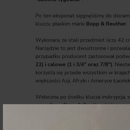
Po ten eksponat sięgnęliśmy do dior
kluczu płaskim marki
Bopp & Reuther
.
Wykonany ze stali przedmiot liczy 42 cm
Narzędzie to jest dwustronne i pozwal
przypadku producent zastosował podwój
22) i calowe (
1
i
3
/4″ oraz
7
/8″)
. Niest
korzysta się przede wszystkim w krajac
większości Azji, Afryki i Ameryce Łaciń
Widoczna po środku klucza inskrypcja,
przez firmę Bopp & Reuther, która powst
Bopp wybudowali fabrykę maszyn oraz 
dostarczania wody, gazu oraz pary wodn
firmy miały 2,5 m średnicy.