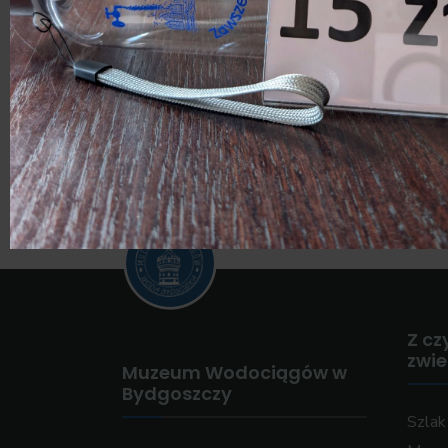
mechaniczne.
Poprzednie:
MUSEJON 2024
Z cz
zwi
Muzeum Wodociągów w
Bydgoszczy
Szla