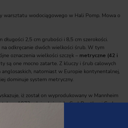
amy warsztatu wodociągowego w Hali Pomp. Mowa o
 długości 2,5 cm grubości i 8,5 cm szerokości.
a na odkręcanie dwóch wielkości śrub. W tym
ne oznaczenia wielkości szczęk –
metryczne (42 i
ety są one mocno zatarte. Z kluczy i śrub calowych
h anglosaskich, natomiast w Europie kontynentalnej,
skiej dominuje system metryczny.
 wskazuje, iż został on wyprodukowany w Mannheim
ała w 1872 r. Jej założyciele Carl Reuther i Carl
odlewnię. Produkowali armaturę przeznaczoną do
ej. Największe zasuwy, które opuszczały bramy tej