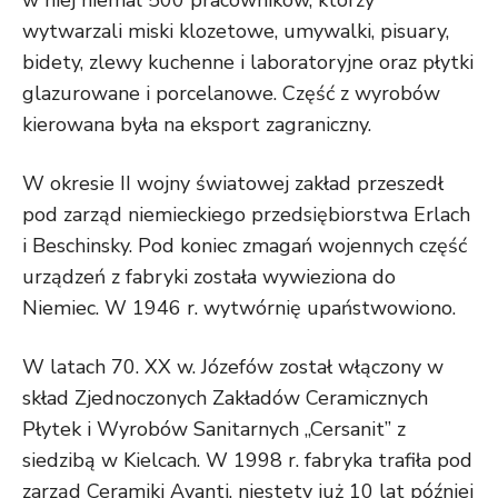
w niej niemal 500 pracowników, którzy
wytwarzali miski klozetowe, umywalki, pisuary,
bidety, zlewy kuchenne i laboratoryjne oraz płytki
glazurowane i porcelanowe. Część z wyrobów
kierowana była na eksport zagraniczny.
W okresie II wojny światowej zakład przeszedł
pod zarząd niemieckiego przedsiębiorstwa Erlach
i Beschinsky. Pod koniec zmagań wojennych część
urządzeń z fabryki została wywieziona do
Niemiec. W 1946 r. wytwórnię upaństwowiono.
W latach 70. XX w. Józefów został włączony w
skład Zjednoczonych Zakładów Ceramicznych
Płytek i Wyrobów Sanitarnych „Cersanit” z
siedzibą w Kielcach. W 1998 r. fabryka trafiła pod
zarząd Ceramiki Avanti, niestety już 10 lat później