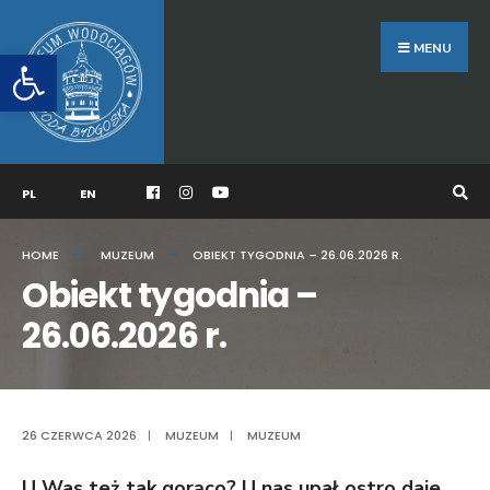
Search
Skip
for:
to
MENU
Otwórz pasek narzędzi
content
PL
EN
HOME
MUZEUM
OBIEKT TYGODNIA – 26.06.2026 R.
Obiekt tygodnia –
26.06.2026 r.
26 CZERWCA 2026
|
MUZEUM
|
MUZEUM
U Was też tak gorąco? U nas upał ostro daje