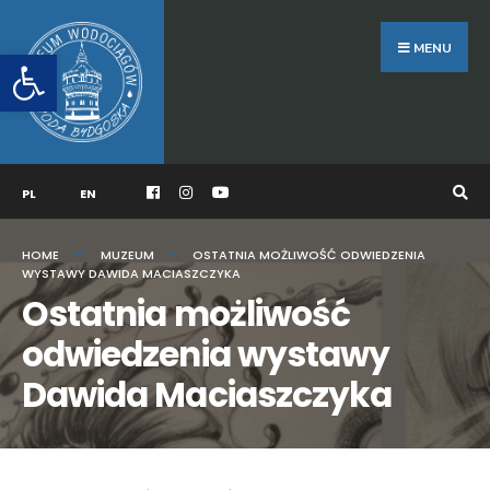
Search
Skip
for:
to
MENU
Otwórz pasek narzędzi
content
PL
EN
HOME
MUZEUM
OSTATNIA MOŻLIWOŚĆ ODWIEDZENIA
WYSTAWY DAWIDA MACIASZCZYKA
Ostatnia możliwość
odwiedzenia wystawy
Dawida Maciaszczyka