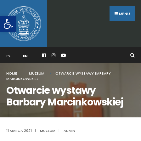
Search
Skip
for:
to
MENU
Otwórz pasek narzędzi
content
PL
EN
HOME
MUZEUM
OTWARCIE WYSTAWY BARBARY
MARCINKOWSKIEJ
Otwarcie wystawy
Barbary Marcinkowskiej
11 MARCA 2021
|
MUZEUM
|
ADMIN