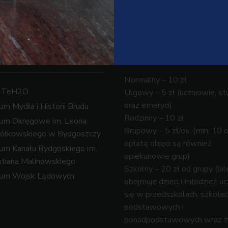
ym połączyć
Bilety
edzanie?
Normalny – 10 zł
k TeH2O
Ulgowy – 5 zł (uczniowie, st
oraz emeryci)
m Mydła i Historii Brudu
Rodzinny – 10 zł
um Okręgowe im. Leona
Grupowy – 5 zł/os. (min. 10 
ółkowskiego w Bydgoszczy
opłatą objęci są również
m Kanału Bydgoskiego im.
opiekunowie grup)
tiana Malinowskiego
Szkolny – 20 zł od grupy (bil
um Wojsk Lądowych
obejmuje dzieci i młodzież u
się w przedszkolach, szkołac
podstawowych i
ponadpodstawowych wraz z