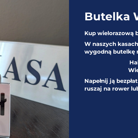
Butelka
Kup wielorazową 
W naszych kasach 
wygodną butelkę 
Ha
Wie
Napełnij ją bezpła
ruszaj na rower lu