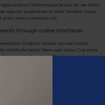
ingilla pretium. Pellentesque facilisis leo nec tellus
 nec egestas. Suspendisse sit amet tincidunt augue.
t amet, rhoncus interdum elit.
ents through online interfaces.
lementum. Curabitur ultrices, orci sed suscipit
is sollicitudin lectus libero eget tellus. Cras porta
attis volutpat ullamcorper. Mauris non pretium
 a ultricies tortor posuere et.