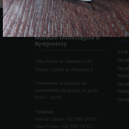
Z cz
zwi
Muzeum Wodociągów w
Bydgoszczy
Szla
Muzeu
Hala Pomp ul. Gdańska 242
Muze
Wieża Ciśnień ul. Filarecka 2
Wycz
Umawianie wycieczek od
Muzeu
poniedziałku do piątku, w godz.
Sebas
8:00 – 16:00.
Muze
Telefon:
Wieża Ciśnień -52 586 05 55
Hala Pomp – 52 586 05 52