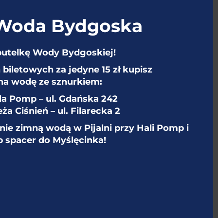
 Woda Bydgoska
CIEKAWOSTKI
butelkę Wody Bydgoskiej!
biletowych za jedyne 15 zł kupisz
na wodę ze sznurkiem:
la Pomp – ul. Gdańska 242
ża Ciśnień – ul. Filarecka 2
tnie zimną wodą w Pijalni przy Hali Pomp i
b spacer do Myślęcinka!