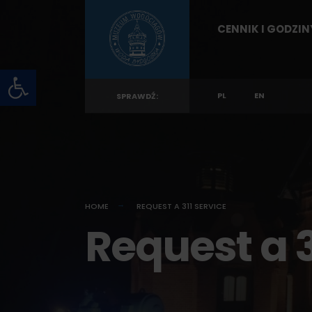
for:
Skip
CENNIK I GODZI
to
content
Otwórz pasek narzędzi
PL
EN
SPRAWDŹ:
HOME
REQUEST A 311 SERVICE
Request a 3