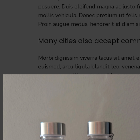
posuere. Duis eleifend magna ac justo fr
mollis vehicula. Donec pretium ut felis
Proin augue metus, hendrerit id diam si
Many cities also accept comm
Morbi dignissim viverra lacus sit amet e
euismod, arcu ligula blandit leo, venenat
eu eros convallis molestie. Maecenas m
tellus. Vestibulum vestibulum odio diam,