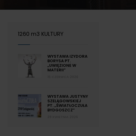
1260 m3 KULTURY
WYSTAWA IZYDORA
BORYSA PT.
„UWIĘZIONE W
MATERII”
15 CZERWCA 2026
WYSTAWA JUSTYNY
SZELĄGOWSKIEJ
PT. „ŚWIATŁOCZUŁA
BYDGOSZCZ”
28 KWIETNIA 2026