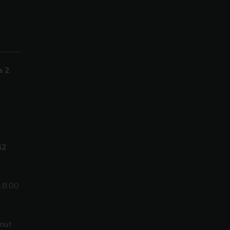
a 2
42
18.00
inut