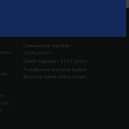
Najnowsze wpisy
Ciekawostka tygodnia –
udenci
05.08.2026 r.
Obiekt tygodnia – 21.07.2026 r.
Przedłużamy wystawę Izydora
osób,
Borysa w Galerii Wieży Ciśnień
et
czącą
h