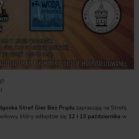
d
?
ę
!
dgoska Stref Gier Bez Prądu
zapraszają na Strefę
wkowy, który odbędzie się
12 i 13 października
w