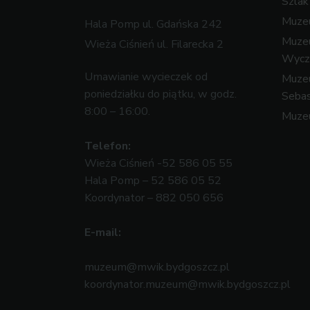
Szla
Muzeu
Hala Pomp ul. Gdańska 242
Muze
Wieża Ciśnień ul. Filarecka 2
Wycz
Umawianie wycieczek od
Muzeu
poniedziałku do piątku, w godz.
Sebas
8:00 – 16:00.
Muze
Telefon:
Wieża Ciśnień -52 586 05 55
Hala Pomp – 52 586 05 52
Koordynator – 882 050 656
E-mail:
muzeum@mwik.bydgoszcz.pl
koordynator.muzeum@mwik.bydgoszcz.pl