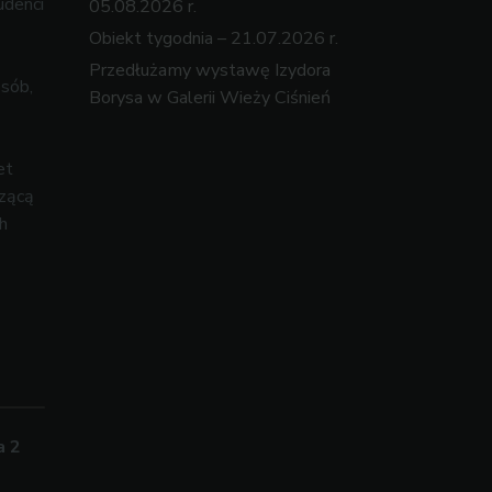
udenci
05.08.2026 r.
Obiekt tygodnia – 21.07.2026 r.
Przedłużamy wystawę Izydora
osób,
Borysa w Galerii Wieży Ciśnień
et
czącą
h
a 2