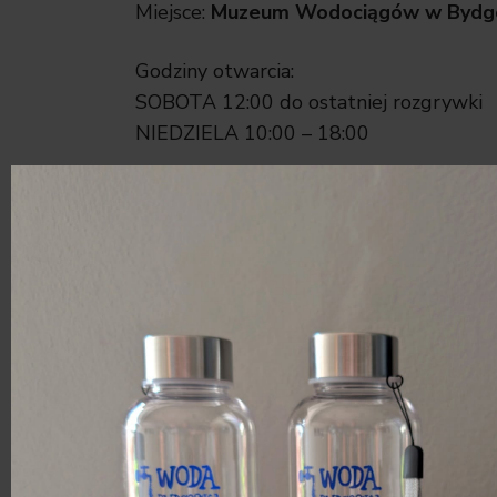
Miejsce:
Muzeum Wodociągów w Bydgos
Godziny otwarcia:
SOBOTA 12:00 do ostatniej rozgrywki
NIEDZIELA 10:00 – 18:00
Wejście biletowane:
25 zł – sobota,
15 zł – niedziela.
Wydarzenie przewidujemy na 200 uczest
–
gry planszowe – około 200 tytułów do
–
turnieje
–
aukcje charytatywne
–
prezentacje gier
– RPG