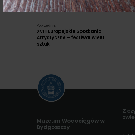
Gwarantujemy świetną zabawę, a przy 
Poprzednie:
XVIII Europejskie Spotkania
Artystyczne – festiwal wielu
sztuk
Z cz
zwi
Muzeum Wodociągów w
Bydgoszczy