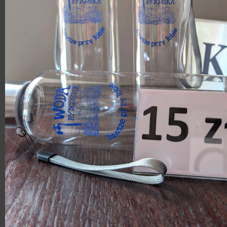
–
Strefa VIP – miejsca przy stołach dla
–
symulator dachowania autem.
Co najważniejsze
wszystkie pozyskane 
oraz innych atrakcji zasilą działania ku
się”, który jest wsparciem szpitalnych o
dla dzieci i młodzieży długotrwale hos
warsztatów, spotkań, pokazów teatralny
artystycznych. Projekt realizowany jest
współpracy z Zespołem Szkół nr. 33 Szko
Województwo Kujawsko-Pomorskie, Nitr
(BNI Kujawsko-Pomorskie). Działania od
Bydgoszczy.
Zapraszamy
!