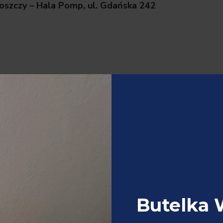
zczy – Hala Pomp, ul. Gdańska 242
ników, a planowane atrakcje to:
 dyspozycji
Butelka