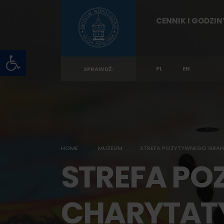
for:
Skip
CENNIK I GODZI
to
content
Otwórz pasek narzędzi
PL
EN
SPRAWDŹ:
HOME
MUZEUM
STREFA POZYTYWNEGO GRAN
STREFA PO
CHARYTAT