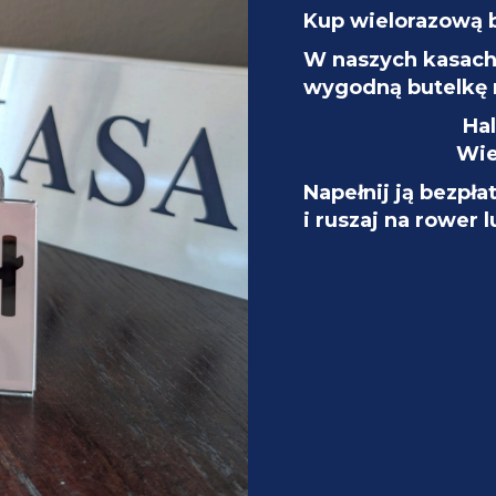
 graczy od Oaken Board
Kup wielorazową 
W naszych kasach 
wygodną butelkę 
środki finansowe
z opłat za udział w wydarzeniu
Ha
lturalne i artystyczne w ramach programu “Uśmiechnij
Wie
ddziałów (m.in. onkologicznego i psychiatrycznego)
Napełnij ją bezpła
pitalizowanej. Chodzi o zapewnienie dostępu do
i ruszaj na rower 
ch, koncertów, wydarzeń kulturalnych i
 przez Fundację Kultury Pozytywka w ścisłej
ła Szpitalna i jest współfinansowany m.in. przez
ochem S.A. oraz Business Network International
bywają się w Szpitalu Uniwersyteckim im. Jurasza w