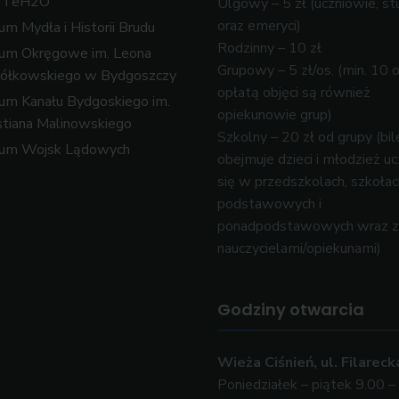
k TeH2O
Ulgowy – 5 zł (uczniowie, st
oraz emeryci)
m Mydła i Historii Brudu
Rodzinny – 10 zł
um Okręgowe im. Leona
Grupowy – 5 zł/os. (min. 10 
ółkowskiego w Bydgoszczy
opłatą objęci są również
m Kanału Bydgoskiego im.
opiekunowie grup)
tiana Malinowskiego
Szkolny – 20 zł od grupy (bil
um Wojsk Lądowych
obejmuje dzieci i młodzież u
się w przedszkolach, szkołac
podstawowych i
ponadpodstawowych wraz z
nauczycielami/opiekunami)
Godziny otwarcia
Wieża Ciśnień, ul. Filareck
Poniedziałek – piątek 9.00 –