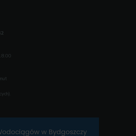
42
18.00
inut
cych).
odociągów w Bydgoszczy