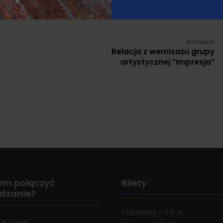
tym pomoc dla dzieci i młodzieży!
Następne:
Relacja z wernisażu grupy
artystycznej “Impresja”
ym połączyć
Bilety
edzanie?
Normalny – 10 zł