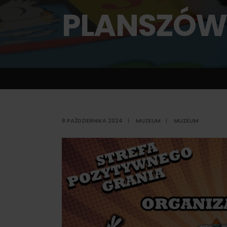
PLANSZÓ
8 PAŹDZIERNIKA 2024
|
MUZEUM
|
MUZEUM