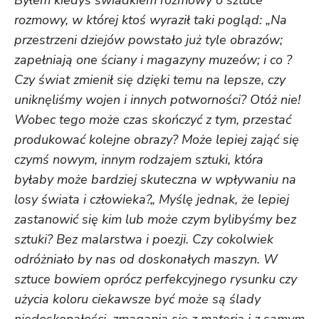
Byłem kiedyś świadkiem rozmowy o sztuce
rozmowy, w której ktoś wyraził taki pogląd: „Na
przestrzeni dziejów powstało już tyle obrazów;
zapełniają one ściany i magazyny muzeów; i co ?
Czy świat zmienił się dzięki temu na lepsze, czy
uniknęliśmy wojen i innych potworności? Otóż nie!
Wobec tego może czas skończyć z tym, przestać
produkować kolejne obrazy? Może lepiej zająć się
czymś nowym, innym rodzajem sztuki, która
byłaby może bardziej skuteczna w wpływaniu na
losy świata i człowieka?„ Myślę jednak, że lepiej
zastanowić się kim lub może czym bylibyśmy bez
sztuki? Bez malarstwa i poezji. Czy cokolwiek
odróżniało by nas od doskonałych maszyn. W
sztuce bowiem oprócz perfekcyjnego rysunku czy
użycia koloru ciekawsze być może są ślady