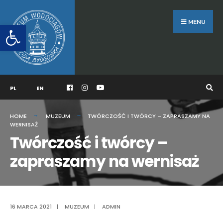
Search
Skip
for:
to
MENU
Otwórz pasek narzędzi
content
PL
EN
HOME
MUZEUM
TWÓRCZOŚĆ I TWÓRCY – ZAPRASZAMY NA
WERNISAŻ
Twórczość i twórcy –
zapraszamy na wernisaż
16 MARCA 2021
|
MUZEUM
|
ADMIN