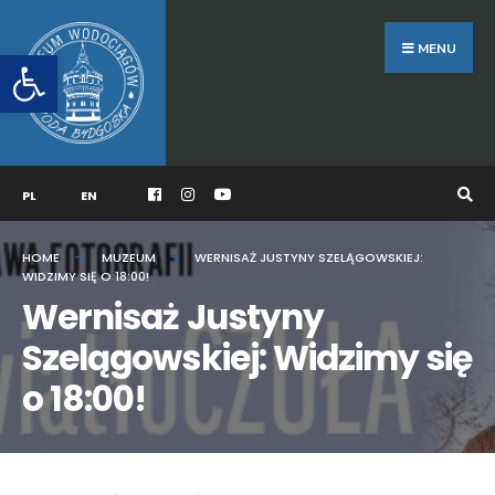
Search
Skip
for:
to
MENU
Otwórz pasek narzędzi
content
PL
EN
HOME
MUZEUM
WERNISAŻ JUSTYNY SZELĄGOWSKIEJ:
WIDZIMY SIĘ O 18:00!
Wernisaż Justyny
Szelągowskiej: Widzimy się
o 18:00!