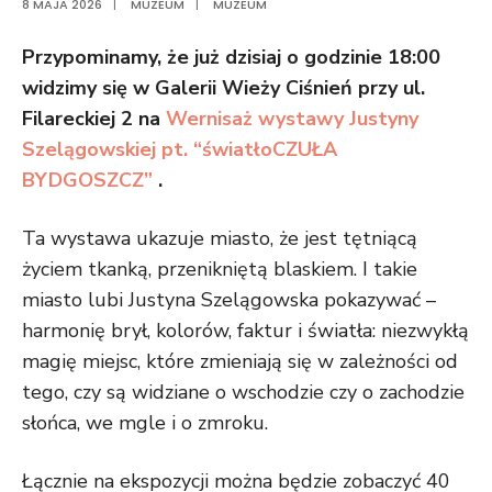
8 MAJA 2026
|
MUZEUM
|
MUZEUM
Przypominamy, że już dzisiaj o godzinie 18:00
widzimy się w Galerii Wieży Ciśnień przy ul.
Filareckiej 2 na
Wernisaż wystawy Justyny
Szelągowskiej pt. “światłoCZUŁA
BYDGOSZCZ”
.
Ta wystawa ukazuje miasto, że jest tętniącą
życiem tkanką, przenikniętą blaskiem. I takie
miasto lubi Justyna Szelągowska pokazywać –
harmonię brył, kolorów, faktur i światła: niezwykłą
magię miejsc, które zmieniają się w zależności od
tego, czy są widziane o wschodzie czy o zachodzie
słońca, we mgle i o zmroku.
Łącznie na ekspozycji można będzie zobaczyć 40