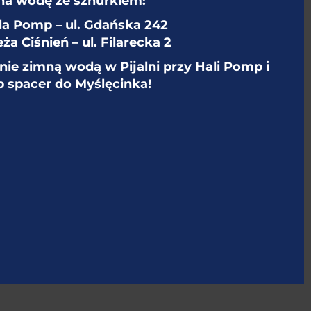
na wodę ze sznurkiem:
la Pomp – ul. Gdańska 242
ża Ciśnień – ul. Filarecka 2
tnie zimną wodą w Pijalni przy Hali Pomp i
b spacer do Myślęcinka!