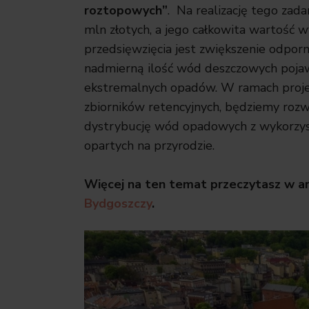
roztopowych”
. Na realizację tego zad
mln złotych, a jego całkowita wartość 
przedsięwzięcia jest zwiększenie odporn
nadmierną ilość wód deszczowych pojawi
ekstremalnych opadów. W ramach proj
zbiorników retencyjnych, będziemy rozwi
dystrybucję wód opadowych z wykorzysta
opartych na przyrodzie.
Więcej na ten temat przeczytasz w a
Bydgoszczy
.