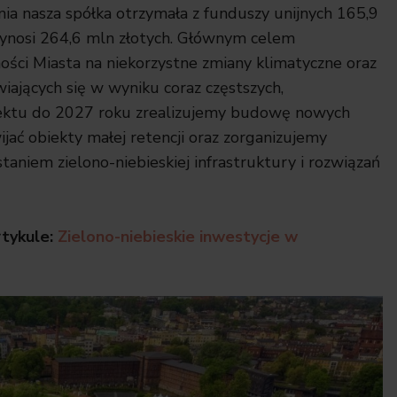
ania nasza spółka otrzymała z funduszy unijnych 165,9
wynosi 264,6 mln złotych. Głównym celem
ości Miasta na niekorzystne zmiany klimatyczne oraz
ających się w wyniku coraz częstszych,
ektu do 2027 roku zrealizujemy budowę nowych
jać obiekty małej retencji oraz zorganizujemy
niem zielono-niebieskiej infrastruktury i rozwiązań
rtykule:
Zielono-niebieskie inwestycje w