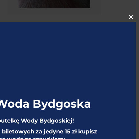
Cl
thi
mo
 Woda Bydgoska
butelkę Wody Bydgoskiej!
biletowych za jedyne 15 zł kupisz