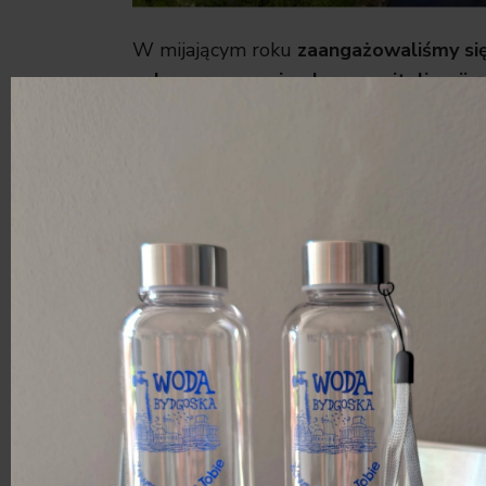
W mijającym roku
zaangażowaliśmy się
celu opracowanie planu rewitalizacji 
wodociągi przygotowywaliśmy już podob
dotychczasowe doświadczenia pomogą w 
staraniom i pracy, przywrócony zostanie b
– staną się miejscem organizacji imprez
Więcej o tym pisaliśmy w artykule:
Re
Koronowie
.
Pod koniec 2024 roku Rada Miasta zdec
o dofinansowanie badań składowisk 
Chemicznych „Zachem”
. Decyzja podję
Miasta Bydgoszczy wniosek na dofinans
kompleksowej ocen stanu środowiska n