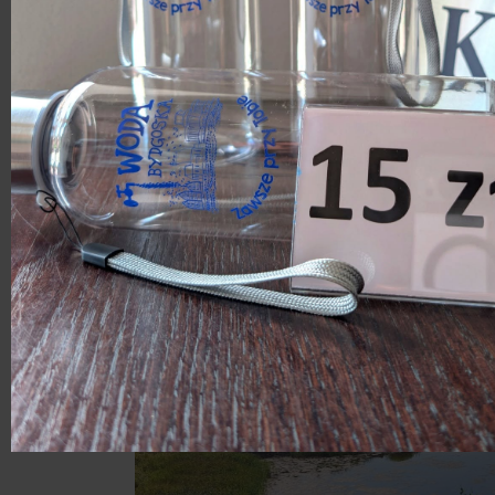
WTZ Zachem – Zielona i WTZ Zachem –
Chemicznych „Zachem” w Bydgoszczy wr
Z pozyskanych pieniędzy będzie można s
gruntowych, powietrza i zgromadzonych
wyników badań oraz opracowana technolo
Opracowany zostanie również plan popr
Więcej na ten temat przeczytasz w a
terenach byłego Zachemu
.