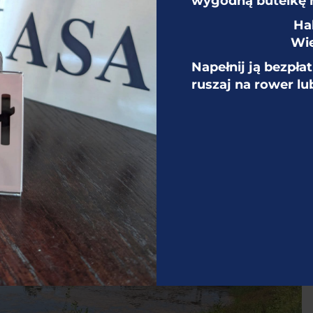
wygodną butelkę 
 SOE, położonych na terenie dawnych Zakładów
Ha
az z projektami planów poprawy stanu środowiska”.
Wie
finansować m.in. badanie stanu gruntu, wód
Napełnij ją bezpła
 odpadów. Przeprowadzona zostanie też analiza
ruszaj na rower lu
gia remediacji i rekultywacji tego terenu.
awy stanu środowiska (dokumentacja inwestycji).
rtykule:
Miliony na poprawę stanu środowiska na