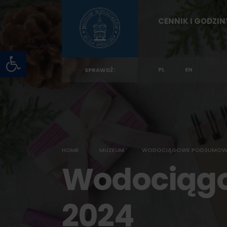
for:
Skip
CENNIK I GODZI
to
content
Otwórz pasek narzędzi
PL
EN
SPRAWDŹ:
HOME
MUZEUM
WODOCIĄGOWE PODSUMOWA
Wodociąg
2024