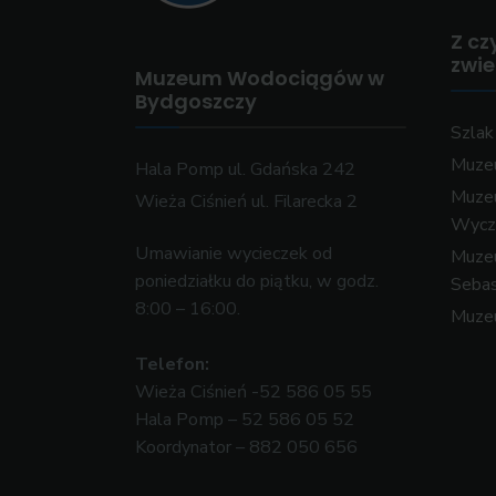
Z cz
zwi
Muzeum Wodociągów w
Bydgoszczy
Szla
Muzeu
Hala Pomp ul. Gdańska 242
Muze
Wieża Ciśnień ul. Filarecka 2
Wycz
Umawianie wycieczek od
Muzeu
poniedziałku do piątku, w godz.
Sebas
8:00 – 16:00.
Muze
Telefon:
Wieża Ciśnień -52 586 05 55
Hala Pomp – 52 586 05 52
Koordynator – 882 050 656