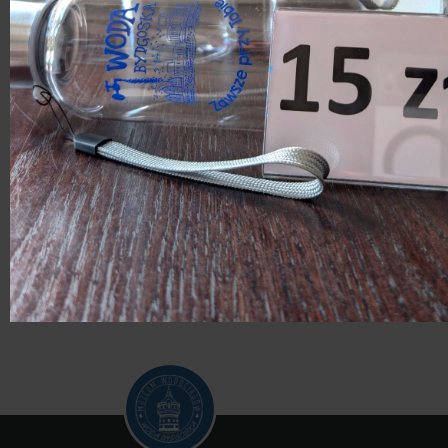
Poprzednie:
Obrazy Liliany Kużdowicz,
koncert i pokaz flamenco w
Wieży