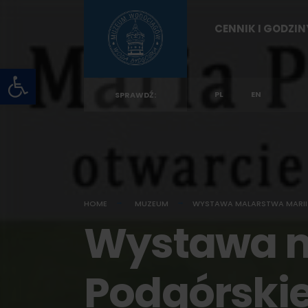
for:
Skip
CENNIK I GODZI
to
content
Otwórz pasek narzędzi
PL
EN
SPRAWDŹ:
HOME
MUZEUM
WYSTAWA MALARSTWA MARII 
Wystawa m
Podgórskie