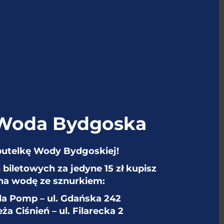
thi
mo
CIEKAWOSTKI
 Woda Bydgoska
butelkę Wody Bydgoskiej!
biletowych za jedyne 15 zł kupisz
na wodę ze sznurkiem:
la Pomp – ul. Gdańska 242
ża Ciśnień – ul. Filarecka 2