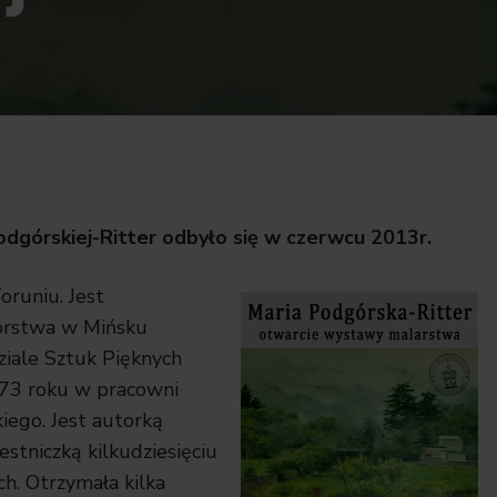
górskiej-Ritter odbyło się w czerwcu 2013r.
oruniu. Jest
orstwa w Mińsku
iale Sztuk Pięknych
73 roku w pracowni
iego. Jest autorką
tniczką kilkudziesięciu
h. Otrzymała kilka