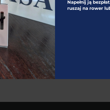
Napełnij ją bezpła
ruszaj na rower lu
Następne:
Wernisaż malarstwa Ryszarda
Czajkowskiego w Galerii Wieży
Ciśnień