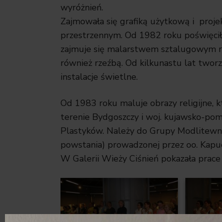
wyróżnień.
Zajmowała się grafiką użytkową i proj
przestrzennym. Od 1982 roku poświęciła 
zajmuje się malarstwem sztalugowym ry
również rzeźbą. Od kilkunastu lat twor
instalacje świetlne.
Od 1983 roku maluje obrazy religijne, k
terenie Bydgoszczy i woj. kujawsko-pom
Plastyków. Należy do Grupy Modlitewnej
powstania) prowadzonej przez oo. Kap
W Galerii Wieży Ciśnień pokazała prace 