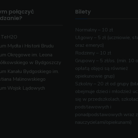
ym połączyć
Bilety
edzanie?
Normalny – 10 zł
k TeH2O
Ulgowy – 5 zł (uczniowie, st
oraz emeryci)
m Mydła i Historii Brudu
Rodzinny – 10 zł
um Okręgowe im. Leona
Grupowy – 5 zł/os. (min. 10 
ółkowskiego w Bydgoszczy
opłatą objęci są również
m Kanału Bydgoskiego im.
opiekunowie grup)
tiana Malinowskiego
Szkolny – 20 zł od grupy (bil
um Wojsk Lądowych
obejmuje dzieci i młodzież u
się w przedszkolach, szkołac
podstawowych i
ponadpodstawowych wraz z
nauczycielami/opiekunami)