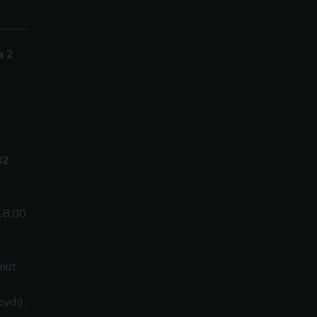
a 2
42
18.00
inut
cych).