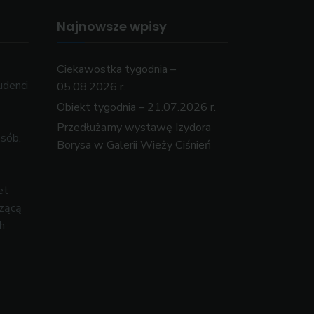
Najnowsze wpisy
Ciekawostka tygodnia –
udenci
05.08.2026 r.
Obiekt tygodnia – 21.07.2026 r.
Przedłużamy wystawę Izydora
osób,
Borysa w Galerii Wieży Ciśnień
et
czącą
h