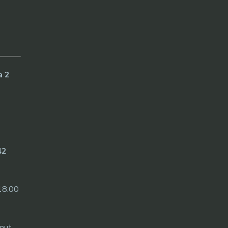
a 2
42
18.00
inut