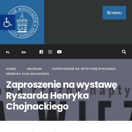
Search
Skip
for:
to
MENU
Otwórz pasek narzędzi
content
PL
EN
HOME
MUZEUM
ZAPROSZENIE NA WYSTAWĘ RYSZARDA
HENRYKA CHOJNACKIEGO
Zaproszenie na wystawę
Ryszarda Henryka
Chojnackiego