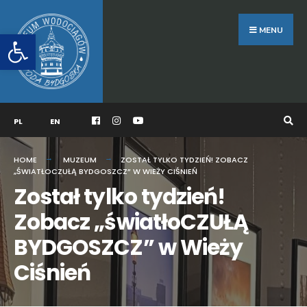
Search
Skip
for:
to
MENU
Otwórz pasek narzędzi
content
PL
EN
HOME
MUZEUM
ZOSTAŁ TYLKO TYDZIEŃ! ZOBACZ
„ŚWIATŁOCZUŁĄ BYDGOSZCZ” W WIEŻY CIŚNIEŃ
Został tylko tydzień!
Zobacz „światłoCZUŁĄ
BYDGOSZCZ” w Wieży
Ciśnień