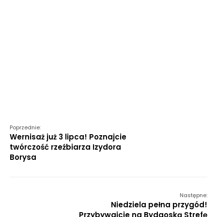
Poprzednie:
Wernisaż już 3 lipca! Poznajcie
twórczość rzeźbiarza Izydora
Borysa
Następne:
Niedziela pełna przygód!
Przybywajcie na Bydgoską Strefę