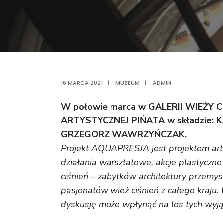
16 MARCA 2021
|
MUZEUM
|
ADMIN
W połowie marca w GALERII WIEŻY C
ARTYSTYCZNEJ PIŃATA w składzie:
GRZEGORZ WAWRZYŃCZAK.
Projekt AQUAPRESJA jest projektem ar
działania warsztatowe, akcje plastyczn
ciśnień – zabytków architektury przemy
pasjonatów wież ciśnień z całego kraju.
dyskusję może wpłynąć na los tych wyj