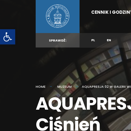
for:
Skip
CENNIK I GODZI
to
content
Otwórz pasek narzędzi
PL
EN
SPRAWDŹ:
HOME
MUZEUM
AQUAPRESJA 02 W GALERII WI
AQUAPRESJA
Ciśnień