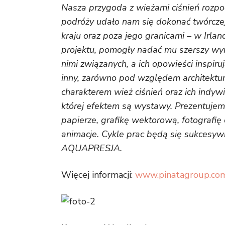
Nasza przygoda z wieżami ciśnień rozpo
podróży udało nam się dokonać twórczej e
kraju oraz poza jego granicami – w Irl
projektu, pomogły nadać mu szerszy wymia
nimi związanych, a ich opowieści inspiru
inny, zarówno pod względem architektury,
charakterem wież ciśnień oraz ich indyw
której efektem są wystawy. Prezentuj
papierze, grafikę wektorową, fotografię
animacje. Cykle prac będą się sukcesywn
AQUAPRESJA.
Więcej informacji:
www.pinatagroup.co