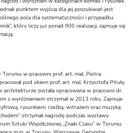
 nagród i wyróżnień w kategoriach komiks i rysunek.
 jednak punktem wyjścia dla jej poszukiwań jest
ólnego pola dla systematyczności i przypadku.
ik”, który liczy już ponad 900 realizacji, zajmuje się
macją.
runiu w pracowni prof. art. mal. Piotra
acował pod okiem prof. art. mal. Krzysztofa Pituły,
 architekturze została opracowana w pracowni dr.
plom z wyróżnieniem otrzymał w 2013 roku. Zajmuje
cyfrową, rysunkiem, rzeźbą, witrażem oraz muzyką.
achodem” otrzymał nagrodę podczas wystawy
um Sztuki Współczesnej „Znaki Czasu” w Toruniu.
ranicą m.in. w Toruniu, Warszawie, Getyndze