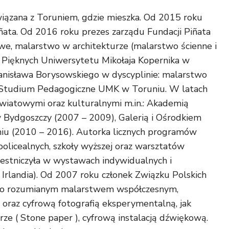
iązana z Toruniem, gdzie mieszka. Od 2015 roku
iñata. Od 2016 roku prezes zarządu Fundacji Piñata
e, malarstwo w architekturze (malarstwo ścienne i
k Pięknych Uniwersytetu Mikołaja Kopernika w
tanisława Borysowskiego w dyscyplinie: malarstwo
Studium Pedagogiczne UMK w Toruniu. W latach
iatowymi oraz kulturalnymi m.in.: Akademią
 Bydgoszczy (2007 – 2009), Galerią i Ośrodkiem
niu (2010 – 2016). Autorka licznych programów
olicealnych, szkoły wyższej oraz warsztatów
zestniczyła w wystawach indywidualnych i
, Irlandia). Od 2007 roku członek Związku Polskich
oko rozumianym malarstwem współczesnym,
oraz cyfrową fotografią eksperymentalną, jak
e ( Stone paper ), cyfrową instalacją dźwiękową.