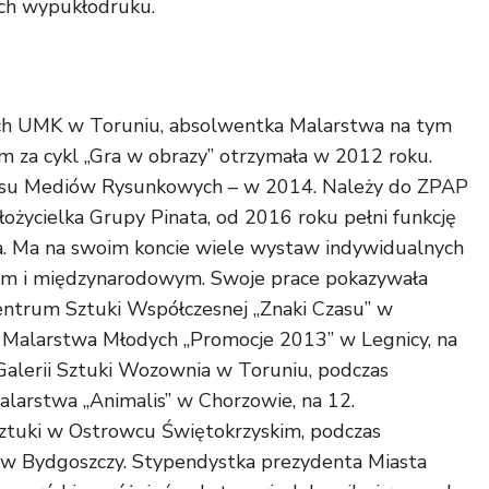
ach wypukłodruku.
ch UMK w Toruniu, absolwentka Malarstwa na tym
 za cykl „Gra w obrazy” otrzymała w 2012 roku.
akresu Mediów Rysunkowych – w 2014. Należy do ZPAP
życielka Grupy Pinata, od 2016 roku pełni funkcję
ta. Ma na swoim koncie wiele wystaw indywidualnych
kim i międzynarodowym. Swoje prace pokazywała
ntrum Sztuki Współczesnej „Znaki Czasu” w
 Malarstwa Młodych „Promocje 2013” w Legnicy, na
Galerii Sztuki Wozownia w Toruniu, podczas
larstwa „Animalis” w Chorzowie, na 12.
tuki w Ostrowcu Świętokrzyskim, podczas
w Bydgoszczy. Stypendystka prezydenta Miasta