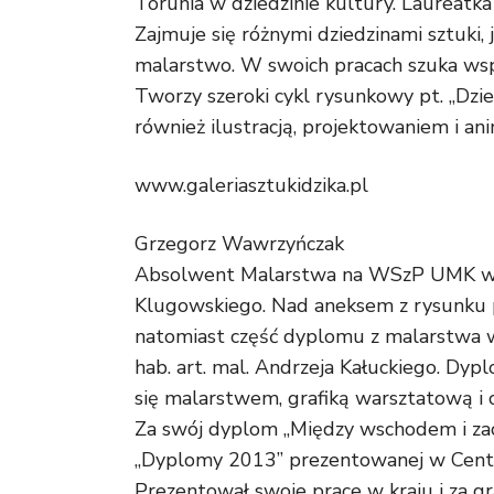
Torunia w dziedzinie kultury. Laureatka
Zajmuje się różnymi dziedzinami sztuki,
malarstwo. W swoich pracach szuka wsp
Tworzy szeroki cykl rysunkowy pt. „Dzienn
również ilustracją, projektowaniem i ani
www.galeriasztukidzika.pl
Grzegorz Wawrzyńczak
Absolwent Malarstwa na WSzP UMK w To
Klugowskiego. Nad aneksem z rysunku pr
natomiast część dyplomu z malarstwa w
hab. art. mal. Andrzeja Kałuckiego. Dy
się malarstwem, grafiką warsztatową i 
Za swój dyplom „Między wschodem i z
„Dyplomy 2013” prezentowanej w Centr
Prezentował swoje prace w kraju i za g