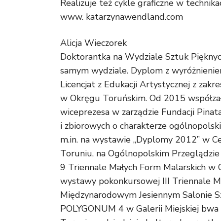
Realizuje też cykle graficzne w technik
www. katarzynawendland.com
Alicja Wieczorek
Doktorantka na Wydziale Sztuk Piękny
samym wydziale. Dyplom z wyróżnieniem
Licencjat z Edukacji Artystycznej z z
w Okręgu Toruńskim. Od 2015 współzało
wiceprezesa w zarządzie Fundacji Pina
i zbiorowych o charakterze ogólnopols
m.in. na wystawie „Dyplomy 2012” w Ce
Toruniu, na Ogólnopolskim Przeglądzie
9 Triennale Małych Form Malarskich w 
wystawy pokonkursowej III Triennale Ma
Międzynarodowym Jesiennym Salonie Sz
POLYGONUM 4 w Galerii Miejskiej bwa 