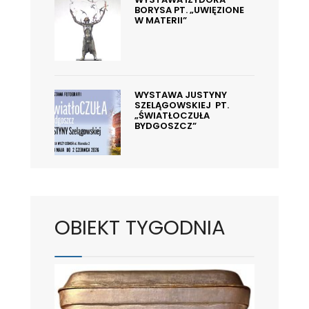
BORYSA PT. „UWIĘZIONE
W MATERII”
WYSTAWA JUSTYNY
SZELĄGOWSKIEJ PT.
„ŚWIATŁOCZUŁA
BYDGOSZCZ”
OBIEKT TYGODNIA