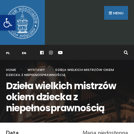
Search
Skip
for:
to
MENU
Otwórz pasek narzędzi
content
PL
EN
HOME
WYSTAWY
DZIEŁA WIELKICH MISTRZÓW OKIEM
DZIECKA Z NIEPEŁNOSPRAWNOŚCIĄ
Dzieła wielkich mistrzów
okiem dziecka z
niepełnosprawnością
Data
Mapa niedostępna