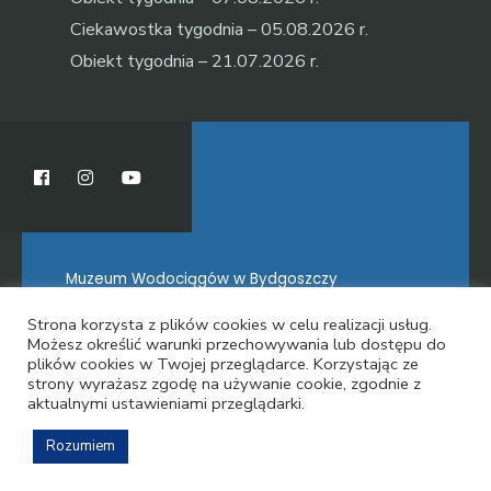
Ciekawostka tygodnia – 05.08.2026 r.
Obiekt tygodnia – 21.07.2026 r.
Muzeum Wodociągów w Bydgoszczy
Strona korzysta z plików cookies w celu realizacji usług.
Możesz określić warunki przechowywania lub dostępu do
plików cookies w Twojej przeglądarce. Korzystając ze
O MUZEUM
strony wyrażasz zgodę na używanie cookie, zgodnie z
aktualnymi ustawieniami przeglądarki.
Rozumiem
Copyright © 2021 - Muzeum Wodociągów w Bydgoszczy