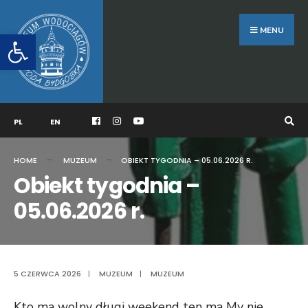
Search
Skip
for:
to
MENU
Otwórz pasek narzędzi
content
PL
EN
HOME
MUZEUM
OBIEKT TYGODNIA – 05.06.2026 R.
Obiekt tygodnia –
05.06.2026 r.
5 CZERWCA 2026
|
MUZEUM
|
MUZEUM
Kto ma wolny długi weekend ten ma My nie