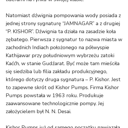
Natomiast dźwignia pompowania wody posiada z
jednej strony sygnaturę “JAMNAGAR” a z drugiej
“P. KISHOR”. Dźwignia ta działa na zasadzie koła
zębatego. Pierwsza z sygnatur to nazwa miasta w
zachodnich Indiach położonego na półwyspie
Kathijawar przy południowym wybrzeżu zatoki
Kaććh, w stanie Gudźarat. Być może tam mieściła
się siedziba lub filia zakładu produkcyjnego,
którego dotyczy druga sygnatura – P. Kishor. Jest
to zapewne skrót od Kishor Pumps. Firma Kishor
Pumps powstała w 1963 roku. Produkuje
zaawansowane technologicznie pompy. Jej
założycielem był N. N. Desai.
Kishor Pumps już od samego początku nawiązała