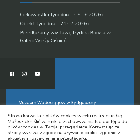
Ciekawostka tygodnia – 05.08.2026 r.
Obiekt tygodnia – 21.07.2026 r.
Przedłużamy wystawę Izydora Borysa w
Galerii Wieży Ciśnień
Muzeum Wodociągów w Bydgoszczy
Strona korzysta z plików cookies w celu realizacji usług.
Możesz określić warunki przechowywania lub dostępu do
plików cookies w Twojej przeglądarce. Korzystając ze
O MUZEUM
strony wyrażasz zgodę na używanie cookie, zgodnie z
aktualnymi ustawieniami przeglądarki.