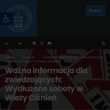
Search
Skip
for:
to
MENU
Otwórz pasek narzędzi
content
PL
EN
HOME
MUZEUM
WAŻNA INFORMACJA DLA ZWIEDZAJĄCYCH:
WYDŁUŻONE SOBOTY W WIEŻY CIŚNIEŃ
Ważna informacja dla
zwiedzających:
Wydłużone soboty w
Wieży Ciśnień