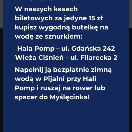
W naszych kasach
biletowych za jedyne 15 zł
kupisz wygodną butelkę na
wodę ze sznurkiem:
Hala Pomp – ul. Gdańska 242
Wieża Ciśnień – ul. Filarecka 2
Napełnij ją bezpłatnie zimną
wodą w Pijalni przy Hali
Pomp i ruszaj na rower lub
Muzeum Wodociągów w
spacer do Myślęcinka!
Bydgoszczy
Hala Pomp ul. Gdańska 242
Wieża Ciśnień ul. Filarecka 2