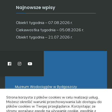
Najnowsze wpisy
Obiekt tygodnia – 07.08.2026 r.
Ciekawostka tygodnia – 05.08.2026 r.
Obiekt tygodnia – 21.07.2026 r.
Muzeum Wodociągów w Bydgoszczy
Strona korzysta z plików cookies w celu realizacji usług.
Możesz określić warunki przechowywania lub dostępu do
plików cookies w Twojej przeglądarce. Korzystając ze
O MUZEUM
strony wyrażasz zgodę na używanie cookie, zgodnie z