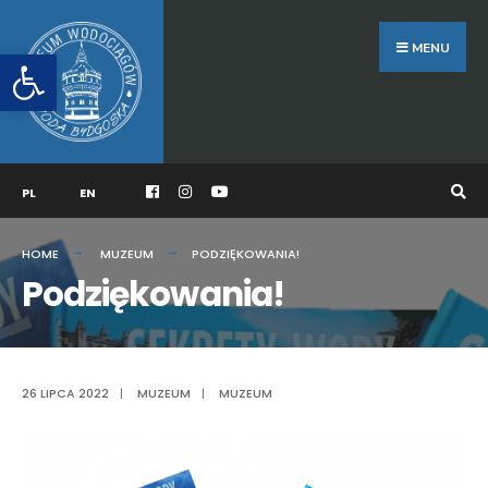
Search
Skip
for:
to
MENU
Otwórz pasek narzędzi
content
PL
EN
HOME
MUZEUM
PODZIĘKOWANIA!
Podziękowania!
26 LIPCA 2022
|
MUZEUM
|
MUZEUM