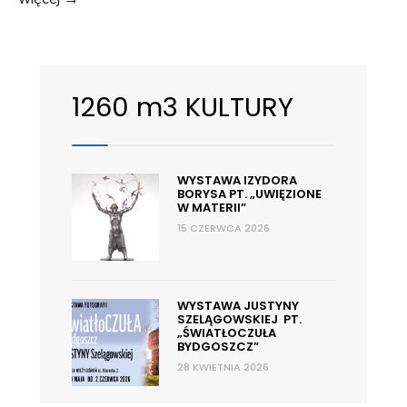
malarstwa
–
Krzysztof
Kunca
1260 m3 KULTURY
“Trzy
dekady”
WYSTAWA IZYDORA
BORYSA PT. „UWIĘZIONE
W MATERII”
15 CZERWCA 2026
WYSTAWA JUSTYNY
SZELĄGOWSKIEJ PT.
„ŚWIATŁOCZUŁA
BYDGOSZCZ”
28 KWIETNIA 2026