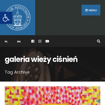
Search
Skip
for:
to
MENU
Otwórz pasek narzędzi
content
PL
EN
galeria wieży ciśnień
Tag Archive