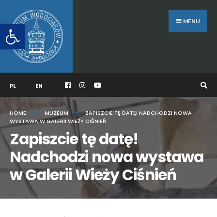
Search
Skip
for:
to
MENU
Otwórz pasek narzędzi
content
PL
EN
HOME
MUZEUM
ZAPISZCIE TĘ DATĘ! NADCHODZI NOWA
WYSTAWA W GALERII WIEŻY CIŚNIEŃ
Zapiszcie tę datę!
Nadchodzi nowa wystawa
w Galerii Wieży Ciśnień