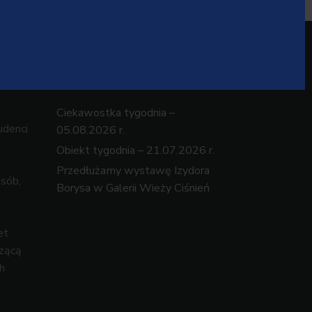
Najnowsze wpisy
Ciekawostka tygodnia –
udenci
05.08.2026 r.
Obiekt tygodnia – 21.07.2026 r.
Przedłużamy wystawę Izydora
osób,
Borysa w Galerii Wieży Ciśnień
et
czącą
h