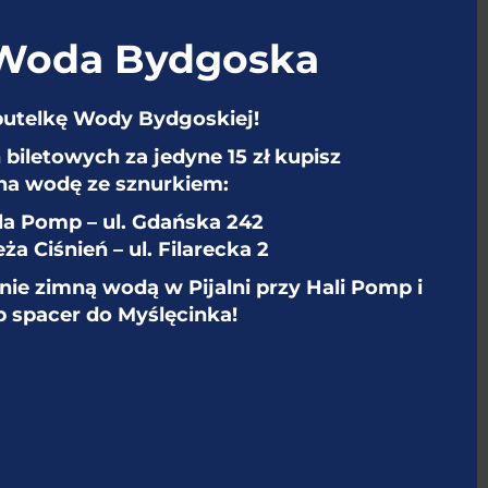
 Woda Bydgoska
CIEKAWOSTKI
butelkę Wody Bydgoskiej!
biletowych za jedyne 15 zł kupisz
na wodę ze sznurkiem:
la Pomp – ul. Gdańska 242
ża Ciśnień – ul. Filarecka 2
tnie zimną wodą w Pijalni przy Hali Pomp i
b spacer do Myślęcinka!