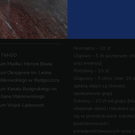
ICH
ĄGÓW
ym połączyć
Bilety
edzanie?
CJI
Normalny – 10 zł
k TeH2O
Ulgowy – 5 zł (uczniowie, st
oraz emeryci)
m Mydła i Historii Brudu
Rodzinny – 10 zł
TYWY
um Okręgowe im. Leona
Grupowy – 5 zł/os. (min. 10 
ółkowskiego w Bydgoszczy
opłatą objęci są również
ĄGÓW”
m Kanału Bydgoskiego im.
opiekunowie grup)
tiana Malinowskiego
Szkolny – 20 zł od grupy (bil
um Wojsk Lądowych
obejmuje dzieci i młodzież u
się w przedszkolach, szkołac
podstawowych i
ponadpodstawowych wraz z