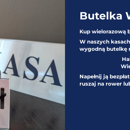
Muzeów
Butelka
Kup wielorazową 
Najnowsza publikacja pt. “120 LAT
W naszych kasach 
BYDGOSKICH WODOCIĄGÓW I
wygodną butelkę 
KANALIZACJI (1900-2020) Z
Ha
PERSPEKTYWY MUZEUM
Wie
WODOCIĄGÓW”
Napełnij ją bezpła
26 KWIETNIA 2022
|
MUZEUM
|
MUZEUM
ruszaj na rower lu
Przypominamy, że w naszym Muzeum możecie
nabyć ciekawe publikacje. Dwie książki pewnie