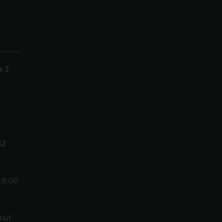
a 2
42
18.00
inut