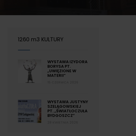
1260 m3 KULTURY
WYSTAWA IZYDORA
BORYSA PT.
„UWIĘZIONE W
MATERII”
15 CZERWCA 2026
WYSTAWA JUSTYNY
SZELĄGOWSKIEJ
PT. „ŚWIATŁOCZUŁA
BYDGOSZCZ”
28 KWIETNIA 2026