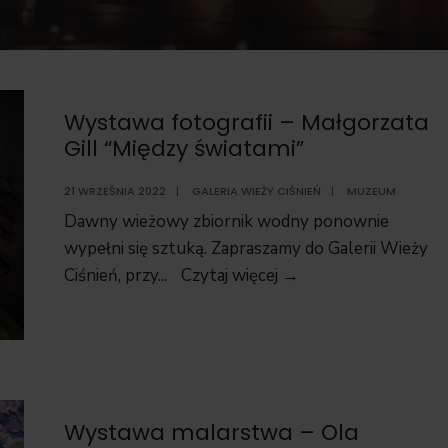
Wystawa fotografii – Małgorzata
Gill “Między światami”
21 WRZEŚNIA 2022
|
GALERIA WIEŻY CIŚNIEŃ
|
MUZEUM
Dawny wieżowy zbiornik wodny ponownie
wypełni się sztuką. Zapraszamy do Galerii Wieży
Wystawa
Ciśnień, przy
...
Czytaj więcej →
fotografii
–
Małgorzata
Gill
“Między
Wystawa malarstwa – Ola
światami”