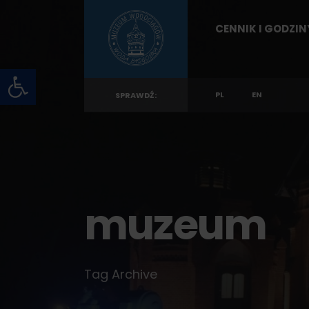
for:
Skip
CENNIK I GODZI
to
content
Otwórz pasek narzędzi
PL
EN
SPRAWDŹ:
muzeum
Tag Archive