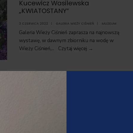
Kucewicz Wasilewska
„KWIATOSTANY”
3 CZERWCA 2022
|
GALERIA WIEŻY CIŚNIEŃ
|
MUZEUM
Galeria Wieży Ciśnień zaprasza na najnowszą
wystawę, w dawnym zbiorniku na wodę w
Wystawa
Wieży Ciśnień,
...
Czytaj więcej →
malarstwa
–
Ola
Kucewicz
Europejska Noc Muzeów
Wasilewska
„KWIATOSTANY
10 MAJA 2022
|
MUZEUM
|
MUZEUM
Już w najbliższą sobotę (14 maja) będziemy
świętowali Europejską Noc Muzeów!
Europejska
Oczywiście
...
Czytaj więcej →
Noc