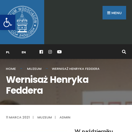
Search
Skip
for:
to
MENU
Otwórz pasek narzędzi
content
PL
EN
HOME
MUZEUM
WERNISAŻ HENRYKA FEDDERA
Wernisaż Henryka
Feddera
11 MARCA 2021
|
MUZEUM
|
ADMIN
W październiku